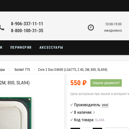
8-906-337-11-11
10:00-19:00
8-800-100-31-35
ежедневно
КИ
ПЕРИФЕРИЯ
АКСЕССУАРЫ
оры
Socket 775
Core 2 Duo E4600 (LGA775, 2.40, 2M, 800, SLA94)
550 ₽
2M, 800, SLA94)
Нашли дешевле?
Цена актуальна при заказе в интернет-
Производитель:
Intel
В наличии:
4
Код товара:
SLA94