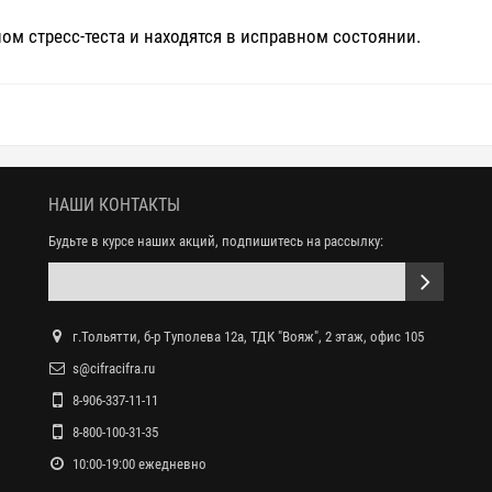
 стресс-теста и находятся в исправном состоянии.
НАШИ КОНТАКТЫ
Будьте в курсе наших акций, подпишитесь на рассылку:
г.Тольятти, б-р Туполева 12а, ТДК "Вояж", 2 этаж, офис 105
s@cifracifra.ru
8-906-337-11-11
8-800-100-31-35
10:00-19:00 ежедневно