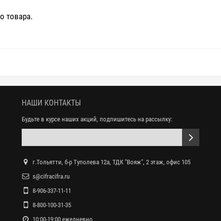
о товара.
НАШИ КОНТАКТЫ
Будьте в курсе наших акций, подпишитесь на рассылку:
г.Тольятти, б-р Туполева 12а, ТДК "Вояж", 2 этаж, офис 105
s@cifracifra.ru
8-906-337-11-11
8-800-100-31-35
10:00-19:00 ежедневно