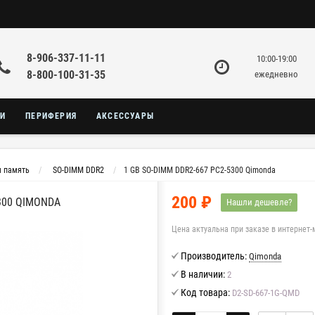
8-906-337-11-11
10:00-19:00
8-800-100-31-35
ежедневно
КИ
ПЕРИФЕРИЯ
АКСЕССУАРЫ
я память
SO-DIMM DDR2
1 GB SO-DIMM DDR2-667 PC2-5300 Qimonda
200 ₽
5300 QIMONDA
Нашли дешевле?
Цена актуальна при заказе в интернет-
Производитель:
Qimonda
В наличии:
2
Код товара:
D2-SD-667-1G-QMD