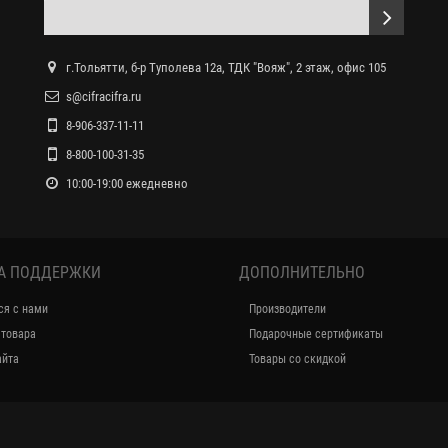
г.Тольятти, б-р Туполева 12а, ТДК "Вояж", 2 этаж, офис 105
s@cifracifra.ru
8-906-337-11-11
8-800-100-31-35
10:00-19:00 ежедневно
А ПОДДЕРЖКИ
ДОПОЛНИТЕЛЬНО
ся с нами
Производители
 товара
Подарочные сертификаты
айта
Товары со скидкой